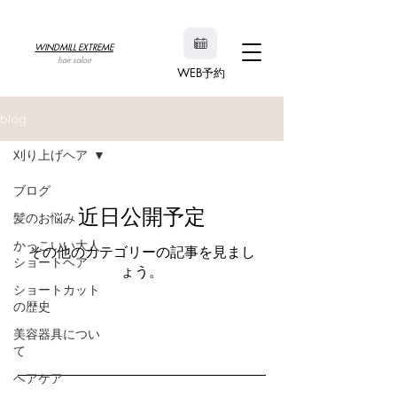
WINDMILL EXTREME
hair salon
WEB予約
blog
刈り上げヘア
ブログ
近日公開予定
髪のお悩み
かっこいい大人
その他のカテゴリーの記事を見まし
ショートヘア
ょう。
ショートカット
の歴史
美容器具につい
て
ヘアケア