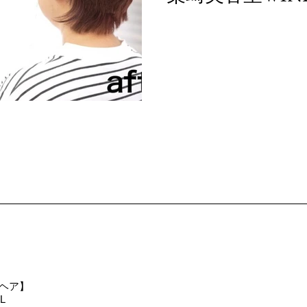
トヘア】
L