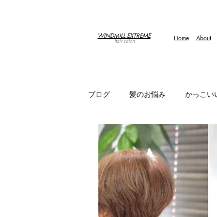
WINDMILL EXTREME
Home
About
hair salon
ブログ
髪のお悩み
かっこい
プロモーション
当店の使用
ハリコシ
白髪
襟足
刈り上げヘア
くせ毛