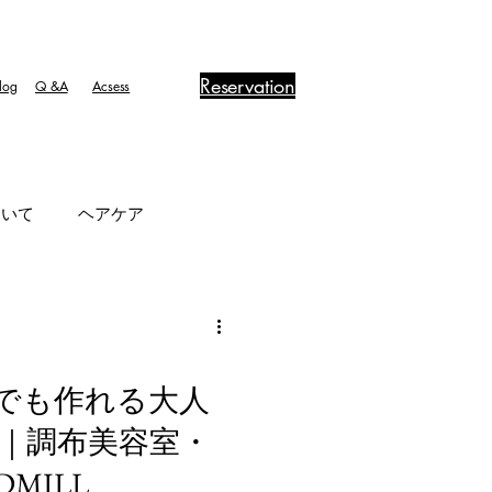
Reservation
log
​Q &A
Acsess
ついて
ヘアケア
サつき
立体感
でも作れる大人
ンズヘア
直毛
｜調布美容室・
MILL