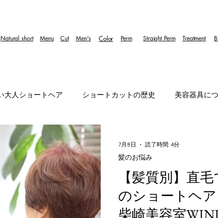
Natural short
Menu
Cut
Men's
Color
Perm
Straight Perm
Treatment
B
い大人ショートヘア
ショートカットの歴史
美容器具に
薬剤
ヘアスタイルの魅力
ボリューム系
うねり・パ
7月8日
読了時間: 4分
髪のお悩み
後頭部
ハイライト
くびれ
【髪質別】直毛
エイジング毛
メ
のショートヘア
柴崎美容室WIND