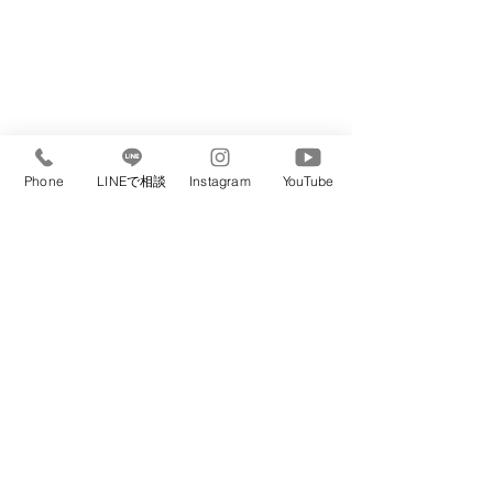
Phone
LINEで相談
Instagram
YouTube
WINDMILL
【40代、50代、60代、大人世代のショートヘア】
【調布・仙川エリア】柴崎美容室WINDMILL
<><><><><><><><><><><><><><><><><><><><>
<><>
【住所】
東京都調布市菊野台1-16-6 2F
(柴崎駅北口前ドラックケイオー様の上)
【電話番号】
042-445-2546
【営業時間・定休日】