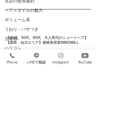
当店の使用薬剤
ヘアスタイルの魅力
ボリューム系
WINDMILL
うねり・パサつき
【40代、50代、60代、大人世代のショートヘア】
立体感
【調布・仙川エリア】柴崎美容室WINDMILL
ハリコシ
<><><><><><><><><><><><><><><><><><><><>
白髪
<><>
Phone
LINEで相談
Instagram
YouTube
【住所】
襟足
東京都調布市菊野台1-16-6 2F
(柴崎駅北口前ドラックケイオー様の上)
後頭部
【電話番号】
ハイライト
042-445-2546
くびれ
【営業時間・定休日】
平日9:00〜19:00 土日9:00〜20:00
エイジング毛
定休日月曜日(祝日は営業)
メンズヘア
​自電車置き場あり
直毛
Acsses
刈り上げヘア