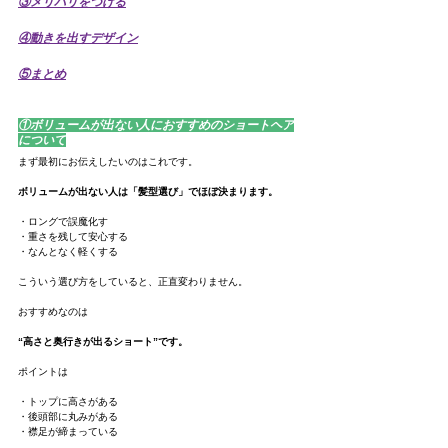
③メリハリをつける
④動きを出すデザイン
⑤まとめ
①ボリュームが出ない人におすすめのショートヘア
について
まず最初にお伝えしたいのはこれです。
ボリュームが出ない人は「髪型選び」でほぼ決まります。
・ロングで誤魔化す
・重さを残して安心する
・なんとなく軽くする
こういう選び方をしていると、正直変わりません。
おすすめなのは
“高さと奥行きが出るショート”です。
ポイントは
・トップに高さがある
・後頭部に丸みがある
・襟足が締まっている