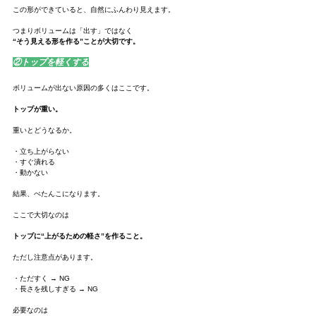
この形ができていると、自然にふんわり見えます。
つまりボリュームは「出す」ではなく
“そう見える形を作る”ことが大切です。
②トップを軽くする
ボリュームが出ない原因の多くはここです。
トップが重い。
重いとどうなるか。
・立ち上がらない
・すぐ潰れる
・動かない
結果、ぺたんこになります。
ここで大切なのは
トップに“上がるための軽さ”を作ること。
ただし注意点があります。
・ただすく → NG
・長さを残しすぎる → NG
必要なのは