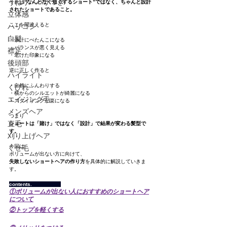
うねり・パサつき
それは
“なんとなく短くするショート”ではなく、ちゃんと設計
されたショートであること。
立体感
ここを間違えると
ハリコシ
白髪
・余計にぺたんこになる
・バランスが悪く見える
襟足
・老けた印象になる
後頭部
逆に正しく作ると
ハイライト
・自然にふんわりする
くびれ
・横からのシルエットが綺麗になる
エイジング毛
・スタイリングが楽になる
メンズヘア
つまり
直毛
ショートは「賭け」ではなく「設計」で結果が変わる髪型で
す。
刈り上げヘア
今回は
くせ毛
ボリュームが出ない方に向けて、
失敗しないショートヘアの作り方
を具体的に解説していきま
す。
contents.                   
①ボリュームが出ない人におすすめのショートヘア
について
②トップを軽くする