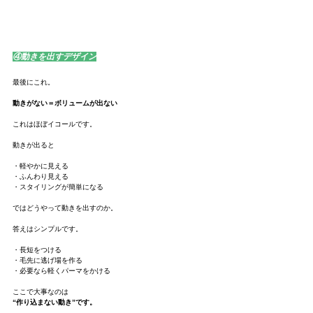
④動きを出すデザイン
最後にこれ。
動きがない＝ボリュームが出ない
これはほぼイコールです。
動きが出ると
・軽やかに見える
・ふんわり見える
・スタイリングが簡単になる
ではどうやって動きを出すのか。
答えはシンプルです。
・長短をつける
・毛先に逃げ場を作る
・必要なら軽くパーマをかける
ここで大事なのは
“作り込まない動き”です。