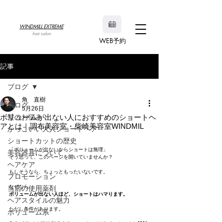
WINDMILL EXTREME
hair salon
WEB予約
記事
ブログ
角 直樹
ブログ
5月26日
ボリュームが出ない人におすすめのショートヘ
髪のお悩み
アとは｜調布美容室・柴崎美容室WINDMIL
かっこいい大人ショートヘア
ショートカットの歴史
「ボリュームが出ないからショートは無理」
美容器具について
そう思って、このページを開いていませんか？
ヘアケア
もしそうなら、ちょっともったいないです。
プロモーション
なぜなら
当店の使用薬剤
ボリュームが出ない人ほど、ショートはハマります。
ヘアスタイルの魅力
ただし条件があります。
ボリューム系