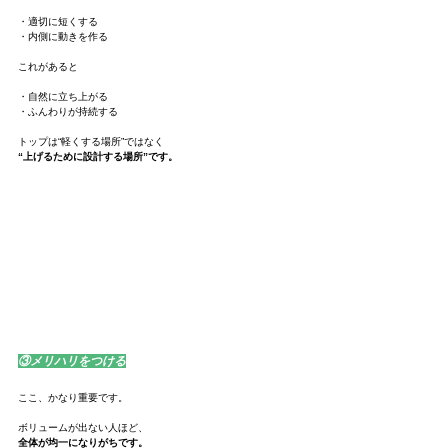
・適切に短くする
・内側に動きを作る
これがあると
・自然に立ち上がる
・ふんわりが持続する
トップは“軽くする場所”ではなく
“上げるために設計する場所”です。
③メリハリをつける
ここ、かなり重要です。
ボリュームが出ない人ほど、
全体が均一になりがちです。