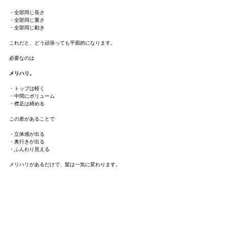
・全部同じ長さ
・全部同じ重さ
・全部同じ動き
これだと、どう頑張っても平面的になります。
必要なのは
メリハリ。
・トップは軽く
・中間にボリューム
・襟足は締める
この差があることで
・立体感が出る
・奥行きが出る
・ふんわり見える
メリハリがあるだけで、髪は一気に変わります。