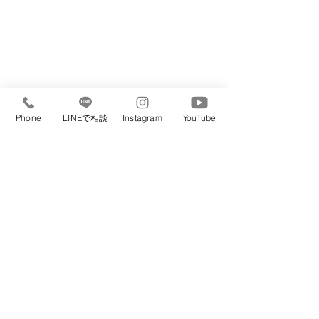
Phone
LINEで相談
Instagram
YouTube
調布、仙川エリア/柴崎/４０代、５０代、６０代の大人ショー
トヘア特化美容室
【WINDMILL EXTREME】
＿＿＿＿＿＿＿＿＿＿＿＿＿＿＿＿＿＿＿＿＿＿＿＿＿＿＿＿
【40代、50代、60代、大人世代のショートヘア】
【調布・仙川エリア】柴崎美容室WINDMILL
<><><><><><><><><><><><><><
【住所】