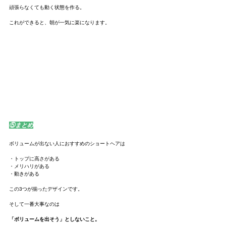
頑張らなくても動く状態を作る。
これができると、朝が一気に楽になります。
⑤まとめ
ボリュームが出ない人におすすめのショートヘアは
・トップに高さがある
・メリハリがある
・動きがある
この3つが揃ったデザインです。
そして一番大事なのは
「ボリュームを出そう」としないこと。