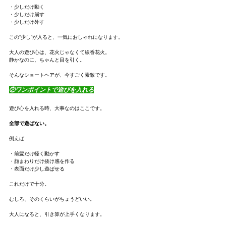
・少しだけ動く
・少しだけ崩す
・少しだけ外す
この“少し”が入ると、一気におしゃれになります。
大人の遊び心は、花火じゃなくて線香花火。
静かなのに、ちゃんと目を引く。
そんなショートヘアが、今すごく素敵です。
②ワンポイントで遊びを入れる
遊び心を入れる時、大事なのはここです。
全部で遊ばない。
例えば
・前髪だけ軽く動かす
・顔まわりだけ抜け感を作る
・表面だけ少し遊ばせる
これだけで十分。
むしろ、そのくらいがちょうどいい。
大人になると、引き算が上手くなります。