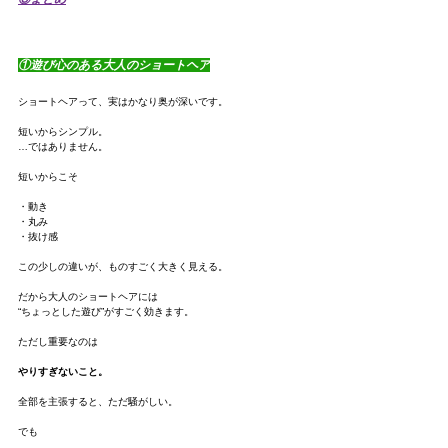
①遊び心のある大人のショートヘア
ショートヘアって、実はかなり奥が深いです。
短いからシンプル。
…ではありません。
短いからこそ
・動き
・丸み
・抜け感
この少しの違いが、ものすごく大きく見える。
だから大人のショートヘアには
“ちょっとした遊び”がすごく効きます。
ただし重要なのは
やりすぎないこと。
全部を主張すると、ただ騒がしい。
でも