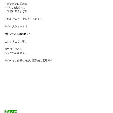
・ガチガチに固める
・1ミリも動かない
・完璧に整えすぎる
これをやると、少し古く見えます。
今の大人ショートは
“整っているのに動く”
これがすごく大事。
風で少し揺れる。
歩くと毛先が動く。
そのくらい自然な方が、圧倒的に素敵です。
⑤まとめ