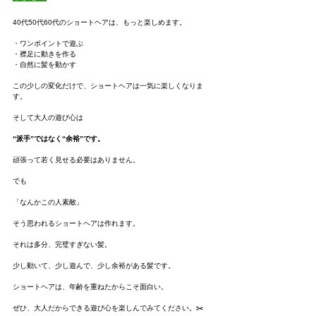
40代50代60代のショートヘアは、もっと楽しめます。
・ワンポイントで遊ぶ
・襟足に動きを作る
・自然に髪を動かす
この少しの変化だけで、ショートヘアは一気に楽しくなりま
す。
そして大人の遊び心は
“派手”ではなく“余裕”です。
頑張って若く見せる必要はありません。
でも
「なんかこの人素敵」
そう思われるショートヘアは作れます。
それは多分、完璧すぎない髪。
少し動いて、少し遊んで、少し余裕がある髪です。
ショートヘアは、年齢を重ねたからこそ面白い。
ぜひ、大人だからできる遊び心を楽しんでみてください。✂️