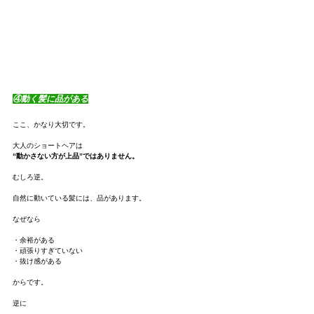
④動く髪に品がある
ここ、かなり大切です。
大人のショートヘアは
“動かさない方が上品”ではありません。
むしろ逆。
自然に動いている髪には、品があります。
なぜなら
・余裕がある
・頑張りすぎていない
・抜け感がある
からです。
逆に