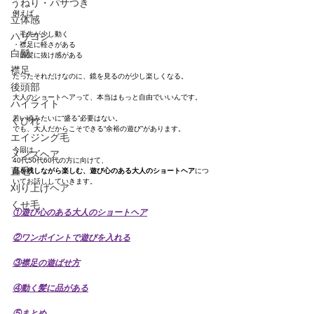
うねり・パサつき
例えば
立体感
・毛先が少し動く
ハリコシ
・襟足に軽さがある
白髪
・前髪に抜け感がある
襟足
たったそれだけなのに、鏡を見るのが少し楽しくなる。
後頭部
大人のショートヘアって、本当はもっと自由でいいんです。
ハイライト
若い頃みたいに“盛る”必要はない。
くびれ
でも、大人だからこそできる“余裕の遊び”があります。
エイジング毛
今回は
メンズヘア
40代50代60代の方に向けて、
直毛
品を残しながら楽しむ、遊び心のある大人のショートヘア
につ
いてお話ししていきます。
刈り上げヘア
くせ毛
①遊び心のある大人のショートヘア
②ワンポイントで遊びを入れる
③襟足の遊ばせ方
④動く髪に品がある
⑤まとめ