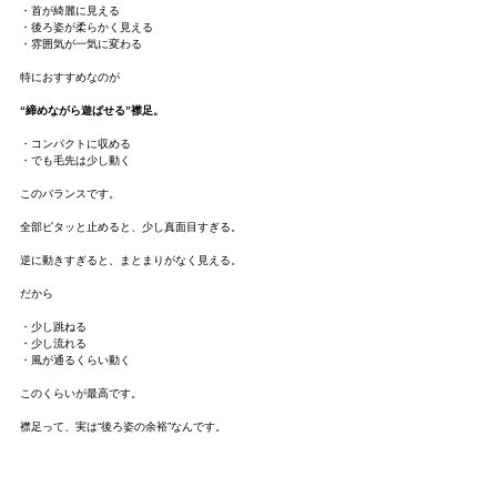
・首が綺麗に見える
・後ろ姿が柔らかく見える
・雰囲気が一気に変わる
特におすすめなのが
“締めながら遊ばせる”襟足。
・コンパクトに収める
・でも毛先は少し動く
このバランスです。
全部ピタッと止めると、少し真面目すぎる。
逆に動きすぎると、まとまりがなく見える。
だから
・少し跳ねる
・少し流れる
・風が通るくらい動く
このくらいが最高です。
襟足って、実は“後ろ姿の余裕”なんです。