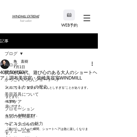
WINDMILL EXTREME
hair salon
WEB予約
記事
ブログ
角 直樹
ブログ
7月1日
40代50代60代、遊び心のある大人のショートヘ
髪のお悩み
ア｜調布美容室・柴崎美容室WINDMILL
かっこいい大人ショートヘア
ショートカットの歴史
大人になると、髪型まで“ちゃんとしすぎる”ことがあります。
美容器具について
まとまり。
ヘアケア
清潔感。
扱いやすさ。
プロモーション
もちろん全部大切です。
当店の使用薬剤
ヘアスタイルの魅力
でも、そこに少しだけ
「遊び心」が入った瞬間、ショートヘアは急に楽しくなりま
ボリューム系
す。