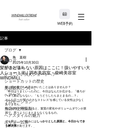
WINDMILL EXTREME
hair salon
WEB予約
記事
ブログ
角 直樹
ブログ
2025年10月30日
髪がまとまらない原因はここに！扱いやすい大
髪のお悩み
人ショート術 | 調布美容室・柴崎美容室
かっこいい大人ショートヘア
WINDMILL
ショートカットの歴史
朝、鏡の前でため息をついたことはありませんか？
美容器具について
「昨日はうまくいったのに、今日はなんだか広がる」「後ろが
ヘアケア
ハネて形にならない」「もうどうしたらまとまるの…？」
そんな日々の“髪の小さなストレス”を感じている女性は少なく
プロモーション
ありません。
当店の使用薬剤
特に40代・50代になると、髪質の変化やボリュームダウンが原
因で、思うようにまとまらなくなるもの。
ヘアスタイルの魅力
でも実は、その悩みには
しっかりとした原因と、今日からでき
ボリューム系
る解決策
があります。