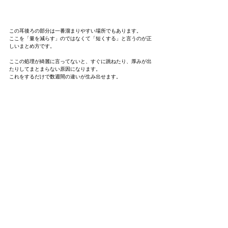
この耳後ろの部分は一番溜まりやすい場所でもあります。
ここを「量を減らす」のではなくて「短くする」と言うのが正
しいまとめ方です。
ここの処理が綺麗に言ってないと、すぐに跳ねたり、厚みが出
たりしてまとまらない原因になります。
これをするだけで数週間の違いが生み出せます。