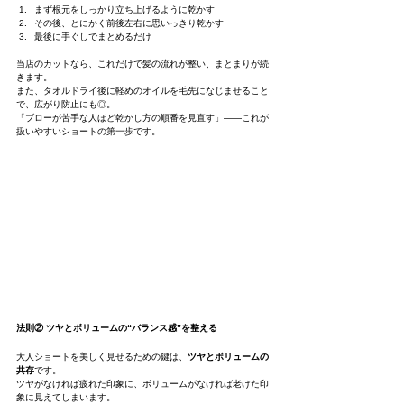
まず根元をしっかり立ち上げるように乾かす
その後、とにかく前後左右に思いっきり乾かす
最後に手ぐしでまとめるだけ
当店のカットなら、これだけで髪の流れが整い、まとまりが続
きます。
また、タオルドライ後に軽めのオイルを毛先になじませること
で、広がり防止にも◎。
「ブローが苦手な人ほど乾かし方の順番を見直す」——これが
扱いやすいショートの第一歩です。
法則② ツヤとボリュームの“バランス感”を整える
大人ショートを美しく見せるための鍵は、
ツヤとボリュームの
共存
です。
ツヤがなければ疲れた印象に、ボリュームがなければ老けた印
象に見えてしまいます。