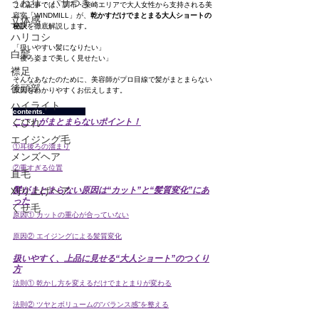
うねり・パサつき
この記事では、調布・柴崎エリアで大人女性から支持される美
容室「WINDMILL」が、
乾かすだけでまとまる大人ショートの
立体感
秘訣
を徹底解説します。
ハリコシ
「扱いやすい髪になりたい」
白髪
「後ろ姿まで美しく見せたい」
襟足
そんなあなたのために、美容師がプロ目線で髪がまとまらない
後頭部
原因をわかりやすくお伝えします。
ハイライト
contents.                   
くびれ
ここ！がまとまらないポイント！
エイジング毛
①耳後ろの溜まり
メンズヘア
②重すぎる位置
直毛
刈り上げヘア
髪がまとまらない原因は“カット”と“髪質変化”にあ
った
くせ毛
原因① カットの重心が合っていない
原因② エイジングによる髪質変化
扱いやすく、上品に見せる“大人ショート”のつくり
方
法則① 乾かし方を変えるだけでまとまりが変わる
法則② ツヤとボリュームの“バランス感”を整える