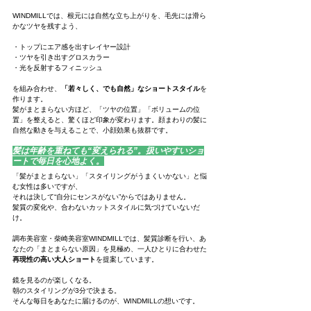
WINDMILLでは、根元には自然な立ち上がりを、毛先には滑ら
かなツヤを残すよう、
・トップにエア感を出すレイヤー設計
・ツヤを引き出すグロスカラー
・光を反射するフィニッシュ
を組み合わせ、
「若々しく、でも自然」なショートスタイル
を
作ります。
髪がまとまらない方ほど、「ツヤの位置」「ボリュームの位
置」を整えると、驚くほど印象が変わります。顔まわりの髪に
自然な動きを与えることで、小顔効果も抜群です。
髪は年齢を重ねても“変えられる”。扱いやすいショ
ートで毎日を心地よく。
「髪がまとまらない」「スタイリングがうまくいかない」と悩
む女性は多いですが、
それは決して“自分にセンスがない”からではありません。
髪質の変化や、合わないカットスタイルに気づけていないだ
け。
調布美容室・柴崎美容室WINDMILLでは、髪質診断を行い、あ
なたの「まとまらない原因」を見極め、一人ひとりに合わせた
再現性の高い大人ショート
を提案しています。
鏡を見るのが楽しくなる。
朝のスタイリングが3分で決まる。
そんな毎日をあなたに届けるのが、WINDMILLの想いです。