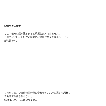
②重すぎる位置
ここ！後ろの髪が重すぎると綺麗な丸みは出ません。
「重めがいい」だけだと頭の形は綺麗に見えませんし、セット
が大変です。
しっかりと、ご自分の頭の形に合わせて、丸みの高さを調整し
てあげて全体を作らないと
似合うバランスにはなりません。