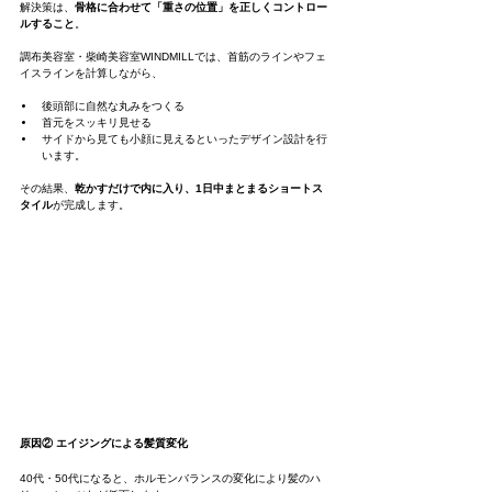
解決策は、
骨格に合わせて「重さの位置」を正しくコントロー
ルすること
。
調布美容室・柴崎美容室WINDMILLでは、首筋のラインやフェ
イスラインを計算しながら、
後頭部に自然な丸みをつくる
首元をスッキリ見せる
サイドから見ても小顔に見えるといったデザイン設計を行
います。
その結果、
乾かすだけで内に入り、1日中まとまるショートス
タイル
が完成します。
原因② エイジングによる髪質変化
40代・50代になると、ホルモンバランスの変化により髪のハ