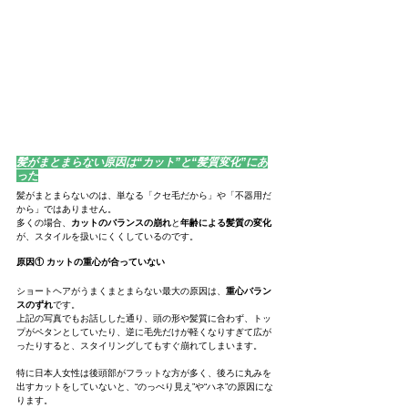
髪がまとまらない原因は“カット”と“髪質変化”にあ
った
髪がまとまらないのは、単なる「クセ毛だから」や「不器用だ
から」ではありません。
多くの場合、
カットのバランスの崩れ
と
年齢による髪質の変化
が、スタイルを扱いにくくしているのです。
原因① カットの重心が合っていない
ショートヘアがうまくまとまらない最大の原因は、
重心バラン
スのずれ
です。
上記の写真でもお話しした通り、頭の形や髪質に合わず、トッ
プがペタンとしていたり、逆に毛先だけが軽くなりすぎて広が
ったりすると、スタイリングしてもすぐ崩れてしまいます。
特に日本人女性は後頭部がフラットな方が多く、後ろに丸みを
出すカットをしていないと、“のっぺり見え”や“ハネ”の原因にな
ります。