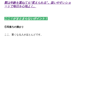
髪は年齢を重ねても“変えられる”。扱いやすいショ
ートで毎日を心地よく。
ここ！がまとまらないポイント！
①耳後ろの溜まり
ここ、重くなる人がほとんどです。