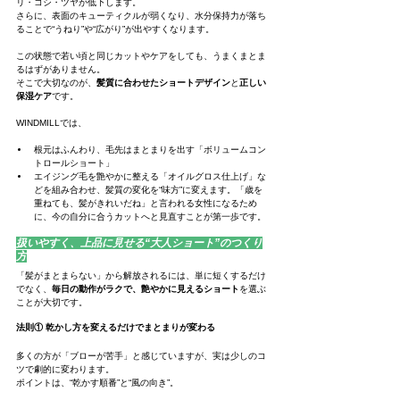
リ・コシ・ツヤが低下します。
さらに、表面のキューティクルが弱くなり、水分保持力が落ち
ることで“うねり”や“広がり”が出やすくなります。
この状態で若い頃と同じカットやケアをしても、うまくまとま
るはずがありません。
そこで大切なのが、
髪質に合わせたショートデザイン
と
正しい
保湿ケア
です。
WINDMILLでは、
根元はふんわり、毛先はまとまりを出す「ボリュームコン
トロールショート」
エイジング毛を艶やかに整える「オイルグロス仕上げ」な
どを組み合わせ、髪質の変化を“味方”に変えます。「歳を
重ねても、髪がきれいだね」と言われる女性になるため
に、今の自分に合うカットへと見直すことが第一歩です。
扱いやすく、上品に見せる“大人ショート”のつくり
方
「髪がまとまらない」から解放されるには、単に短くするだけ
でなく、
毎日の動作がラクで、艶やかに見えるショート
を選ぶ
ことが大切です。
法則① 乾かし方を変えるだけでまとまりが変わる
多くの方が「ブローが苦手」と感じていますが、実は少しのコ
ツで劇的に変わります。
ポイントは、“乾かす順番”と“風の向き”。