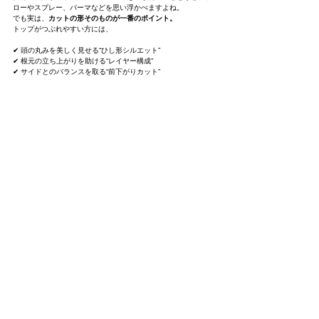
ローやスプレー、パーマなどを思い浮かべますよね。
でも実は、
カットの形そのものが一番のポイント。
トップがつぶれやすい方には、
✔ 頭の丸みを美しく見せる“ひし形シルエット”
✔ 根元の立ち上がりを助ける“レイヤー構成”
✔ サイドとのバランスを取る“前下がりカット”