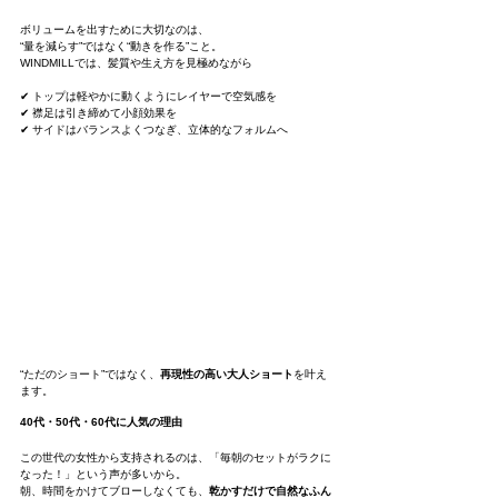
ボリュームを出すために大切なのは、
“量を減らす”ではなく“動きを作る”こと。
WINDMILLでは、髪質や生え方を見極めながら
✔ トップは軽やかに動くようにレイヤーで空気感を
✔ 襟足は引き締めて小顔効果を
✔ サイドはバランスよくつなぎ、立体的なフォルムへ
“ただのショート”ではなく、
再現性の高い大人ショート
を叶え
ます。
40代・50代・60代に人気の理由
この世代の女性から支持されるのは、「毎朝のセットがラクに
なった！」という声が多いから。
朝、時間をかけてブローしなくても、
乾かすだけで自然なふん