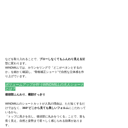
などを取り入れることで、
ブローしなくてもふんわり見える
髪
型に変わります。
WINDMILLでは、カウンセリングで「どこがペタンとするの
か」を細かく確認し、“骨格補正ショート”で自然な立体感を作
り上げています。
ボリュームアップが叶うWINDMILLの大人ショート
とは？
後頭部ふんわり、横顔すっきり
WINDMILLのショートカットが人気の理由は、ただ短くするだ
けではなく、
360°どこから見ても美しいフォルム
にこだわって
いるから。
「トップに高さを出し、後頭部に丸みをつくる」ことで、首も
長く見え、自然と姿勢まで若々しく感じられる効果がありま
す。