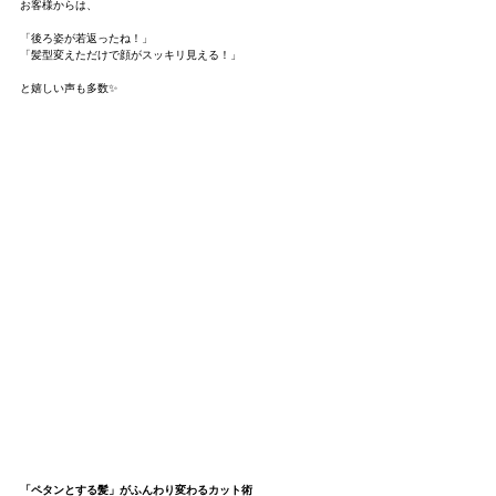
お客様からは、
「後ろ姿が若返ったね！」
「髪型変えただけで顔がスッキリ見える！」
と嬉しい声も多数✨
「ペタンとする髪」がふんわり変わるカット術