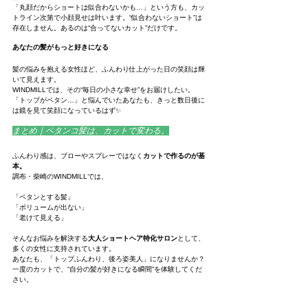
「丸顔だからショートは似合わないかも…」という方も、カッ
トライン次第で小顔見せは叶います。“似合わないショート”は
存在しません。あるのは“合ってないカット”だけです。
あなたの髪がもっと好きになる
髪の悩みを抱える女性ほど、ふんわり仕上がった日の笑顔は輝
いて見えます。
WINDMILLでは、その“毎日の小さな幸せ”をお届けしたい。
「トップがペタン…」と悩んでいたあなたも、きっと数日後に
は鏡を見て笑顔になっているはず✨
まとめ｜ペタンコ髪は、カットで変わる。
ふんわり感は、ブローやスプレーではなく
カットで作るのが基
本。
調布・柴崎のWINDMILLでは、
「ペタンとする髪」
「ボリュームが出ない」
「老けて見える」
そんなお悩みを解決する
大人ショートヘア特化サロン
として、
多くの女性に支持されています。
あなたも、「トップふんわり、後ろ姿美人」になりませんか？
一度のカットで、“自分の髪が好きになる瞬間”を体験してくだ
さい。