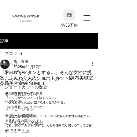
WINDMILL EXTREME
hair salon
WEB予約
記事
ブログ
角 直樹
ブログ
2025年11月17日
「トップがペタンとする…」そんな女性に提
髪のお悩み
案！ふんわり大人ショートカット|調布美容室・
かっこいい大人ショートヘア
柴崎美容室WINDMILL
ショートカットの歴史
朝、鏡を見て思わずため息…
美容器具について
「トップがペタンとして決まらない」
ヘアケア
「後ろ姿がなんだか老けて見える気がする」
そんな経験、ありませんか？
プロモーション
当店の使用薬剤
実はこのお悩み、40代・50代・60代の多くの女性が感じてい
る共通の髪の悩みなんです。
ヘアスタイルの魅力
でも、実は**“カットだけ”でふんわり感を取り戻せる**ってご存
じでしたか？
ボリューム系