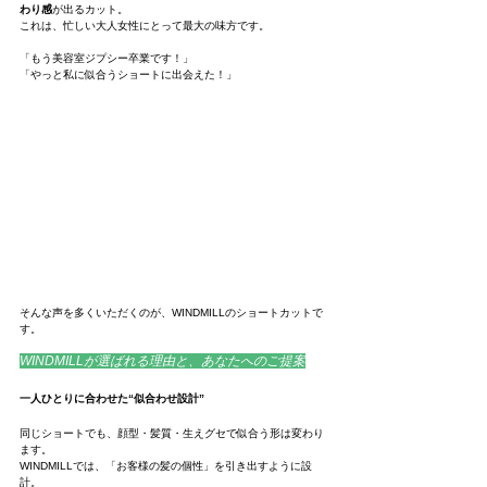
わり感
が出るカット。
これは、忙しい大人女性にとって最大の味方です。
「もう美容室ジプシー卒業です！」
「やっと私に似合うショートに出会えた！」
そんな声を多くいただくのが、WINDMILLのショートカットで
す。
WINDMILLが選ばれる理由と、あなたへのご提案
一人ひとりに合わせた“似合わせ設計”
同じショートでも、顔型・髪質・生えグセで似合う形は変わり
ます。
WINDMILLでは、「お客様の髪の個性」を引き出すように設
計。