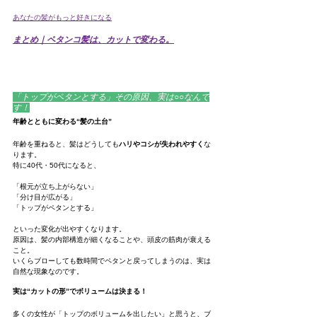
あなたの髪がもっと好きになる
まとめ｜ペタンコ髪は、カットで変わる。
「トップがペタンとする」その原因、実は○○なんで
す！
年齢とともに変わる“髪の土台”
年齢を重ねると、髪はどうしても
ハリやコシが失われやすく
な
ります。
特に40代・50代になると、
「根元が立ち上がらない」
「分け目が広がる」
「トップがペタンとする」
といった変化が出やすくなります。
原因は、髪の内部構造が細くなることや、頭皮の筋肉が衰える
こと。
いくらブローしても数時間でペタンと戻ってしまうのは、実は
自然な現象なのです。
実は“カットの形”でボリュームは決まる！
多くの女性が「トップのボリュームを出したい」と思うと、ブ