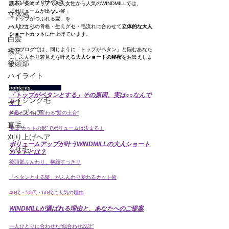
うねり・パサつき
調布・柴崎エリアで大人女性から人気のWINDMILLでは、
「ボリュームが出ない髪」
立体感
「トップがつぶれる髪」を
ハリコシ
一人ひとりの骨格・生えグセ・毛流れに合わせて
立体的な大人
ショートカット
に仕上げています。
白髪
このブログでは、同じように「トップがペタン」と悩むあなた
襟足
に、ふんわり若見えを叶える
大人ショートの秘密
をお伝えしま
後頭部
す✨
ハイライト
くびれ
contents.                   
「トップがペタンとする」その原因、実は○○なんで
エイジング毛
す！
メンズヘア
年齢とともに変わる“髪の土台”
直毛
実は“カットの形”でボリュームは決まる！
刈り上げヘア
ボリュームアップが叶うWINDMILLの大人ショート
くせ毛
カットとは？
後頭部ふんわり、横顔すっきり
「ペタンとする髪」がふんわり変わるカット術
40代・50代・60代に人気の理由
WINDMILLが選ばれる理由と、あなたへのご提案
一人ひとりに合わせた“似合わせ設計”