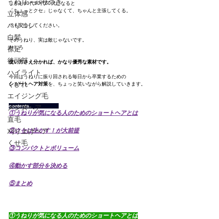
うねり・パサつき
しかも40代50代60代になると
「ちょっとクセ」じゃなくて、ちゃんと主張してくる。
立体感
ハリコシ
でも安心してください。
白髪
そのうねり、実は敵じゃないです。
むしろ
襟足
後頭部
使い方さえ分かれば、かなり優秀な素材です。
ハイライト
今回はうねりに振り回される毎日から卒業するための
くびれ
ショートヘア対策
を、ちょっと笑いながら解説していきます。
エイジング毛
contents.                   
メンズヘア
①うねりが気になる人のためのショートヘアとは
直毛
刈り上げヘア
②クセは生かす！が大前提
くせ毛
③コンパクトとボリューム
④動かす部分を決める
⑤まとめ
①うねりが気になる人のためのショートヘアとは