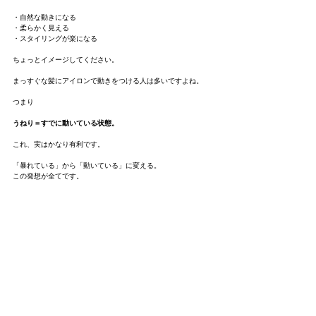
・自然な動きになる
・柔らかく見える
・スタイリングが楽になる
ちょっとイメージしてください。
まっすぐな髪にアイロンで動きをつける人は多いですよね。
つまり
うねり＝すでに動いている状態。
これ、実はかなり有利です。
「暴れている」から「動いている」に変える。
この発想が全てです。