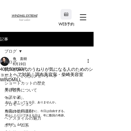
WINDMILL EXTREME
hair salon
WEB予約
記事
ブログ
角 直樹
ブログ
6月19日
40代50代60代のうねりが気になる人のためのシ
髪のお悩み
ョートヘア対策｜調布美容室・柴崎美容室
かっこいい大人ショートヘア
WINDMILL
ショートカットの歴史
朝、鏡の前。
美容器具について
ヘアケア
右はいい感じ。
左は…誰？ってなる日、ありませんか。
プロモーション
当店の使用薬剤
昨日はまとまってたのに、今日は自由すぎる。
乾かしただけで決まる日は、年に数回の奇跡。
ヘアスタイルの魅力
それが、うねり。
ボリューム系