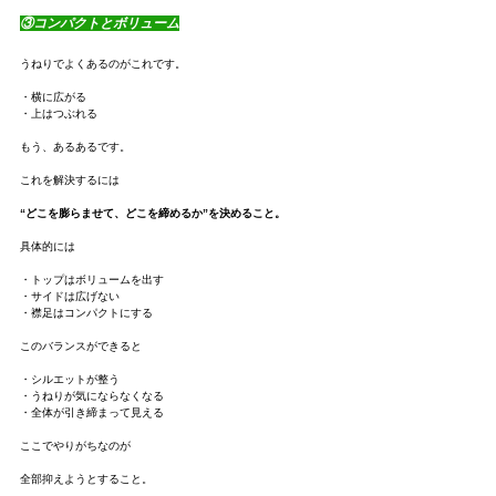
③コンパクトとボリューム
うねりでよくあるのがこれです。
・横に広がる
・上はつぶれる
もう、あるあるです。
これを解決するには
“どこを膨らませて、どこを締めるか”を決めること。
具体的には
・トップはボリュームを出す
・サイドは広げない
・襟足はコンパクトにする
このバランスができると
・シルエットが整う
・うねりが気にならなくなる
・全体が引き締まって見える
ここでやりがちなのが
全部抑えようとすること。