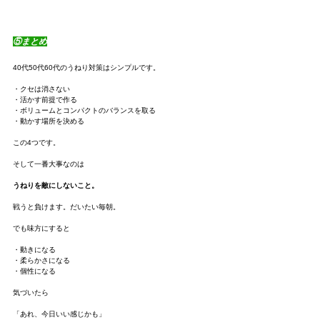
⑤まとめ
40代50代60代のうねり対策はシンプルです。
・クセは消さない
・活かす前提で作る
・ボリュームとコンパクトのバランスを取る
・動かす場所を決める
この4つです。
そして一番大事なのは
うねりを敵にしないこと。
戦うと負けます。だいたい毎朝。
でも味方にすると
・動きになる
・柔らかさになる
・個性になる
気づいたら
「あれ、今日いい感じかも」