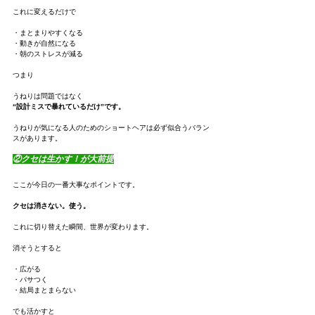
これに変えるだけで
・まとまりやすくなる
・動きが自然になる
・朝のストレスが減る
つまり
うねりは問題ではなく
“設計ミスで暴れているだけ”です。
うねりが気になる人のためのショートヘアは必ず似合うバラン
スがあります。
②クセは生かす！が大前提
ここが今日の一番大事なポイントです。
クセは消さない。使う。
これに切り替えた瞬間、世界が変わります。
消そうとすると
・広がる
・パサつく
・結局まとまらない
でも活かすと