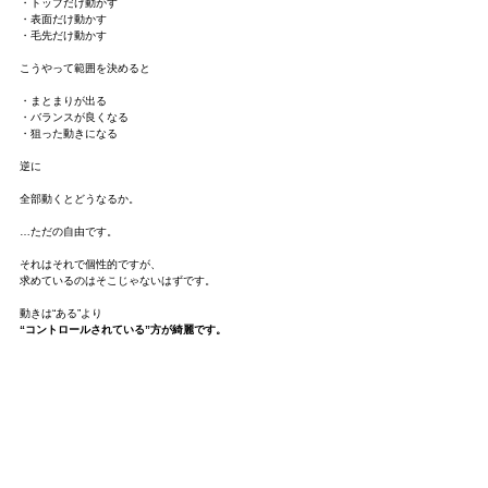
・トップだけ動かす
・表面だけ動かす
・毛先だけ動かす
こうやって範囲を決めると
・まとまりが出る
・バランスが良くなる
・狙った動きになる
逆に
全部動くとどうなるか。
…ただの自由です。
それはそれで個性的ですが、
求めているのはそこじゃないはずです。
動きは“ある”より
“コントロールされている”方が綺麗です。