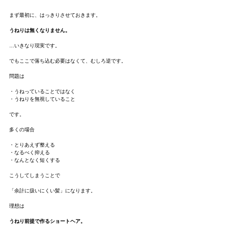
まず最初に、はっきりさせておきます。
うねりは無くなりません。
…いきなり現実です。
でもここで落ち込む必要はなくて、むしろ逆です。
問題は
・うねっていることではなく
・うねりを無視していること
です。
多くの場合
・とりあえず整える
・なるべく抑える
・なんとなく短くする
こうしてしまうことで
「余計に扱いにくい髪」になります。
理想は
うねり前提で作るショートヘア。