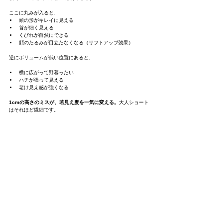
ここに丸みが入ると、
頭の形がキレイに見える
首が細く見える
くびれが自然にできる
顔のたるみが目立たなくなる（リフトアップ効果）
逆にボリュームが低い位置にあると、
横に広がって野暮ったい
ハチが張って見える
老け見え感が強くなる
1cmの高さのミスが、若見え度を一気に変える。
大人ショート
はそれほど繊細です。