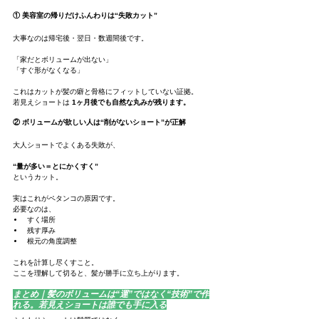
① 美容室の帰りだけふんわりは“失敗カット”
大事なのは帰宅後・翌日・数週間後です。
「家だとボリュームが出ない」
「すぐ形がなくなる」
これはカットが髪の癖と骨格にフィットしていない証拠。
若見えショートは 
1ヶ月後でも自然な丸みが残ります。
② ボリュームが欲しい人は“削がないショート”が正解
大人ショートでよくある失敗が、
“量が多い＝とにかくすく”
というカット。
実はこれがペタンコの原因です。
必要なのは、
すく場所
残す厚み
根元の角度調整
これを計算し尽くすこと。
ここを理解して切ると、髪が勝手に立ち上がります。
まとめ｜髪のボリュームは“運”ではなく“技術”で作
れる。若見えショートは誰でも手に入る