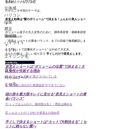
うねり・パサつき
置が合っていないだけ。
立体感
だからこそ今回のテーマは、
ハリコシ
若見え効果は“髪のボリューム”で決まる！ふんわり美人ショー
白髪
ト
襟足
ボリューム迷子の大人女性のために、調布美容室・柴崎美容室
後頭部
WINDMILLが
「若見えショートの黄金バランス」をプロ目線で徹底解説しま
ハイライト
す。
くびれ
もう “セットで誤魔化すショート” はやめて大丈夫。
あなたの髪は、正しい切り方で 
手ぐしだけで若見えします。
エイジング毛
contents.                   
メンズヘア
若見えショートは“ボリュームの位置”で決まる｜大
直毛
人女性が失敗する理由
刈り上げヘア
① ボリュームを出す“高さ”がズレている
くせ毛
② “頭の形に合わせた角度設定”ができていない
頭の形を最大限キレイに見せる“若見えショートの黄
金バランス”
① トップはふんわり、後頭部は丸く・襟足は締める
② シルエットの“くびれ”が若見えの決め手
手ぐしで決まるショートは“カットで9割決まる”｜セ
ットに頼らない髪へ