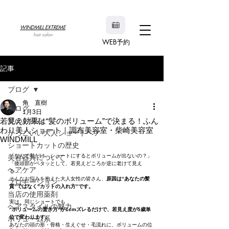
WINDMILL EXTREME
hair salon
WEB予約
記事
ブログ
角 直樹
ブログ
1月3日
若見え効果は“髪のボリューム”で決まる！ふん
髪のお悩み
わり美人ショート｜調布美容室・柴崎美容室
かっこいい大人ショートヘア
WINDMILL
ショートカットの歴史
「なんで私だけ、ショートにするとボリュームが出ないの？」
美容器具について
「後頭部がペタッとして、若見えどころか逆に老けて見え
ヘアケア
る…」
そんなお悩みを抱えた大人女性の皆さん、
原因は“あなたの髪
プロモーション
質”ではなく“カットの入れ方”です。
当店の使用薬剤
実は、同じショートでも
ヘアスタイルの魅力
“ボリュームの置き方”が1cmズレるだけで、若見え度が5歳単
位で変わります。
ボリューム系
あなたの頭の形・骨格・生えぐせ・毛流れに、ボリュームの位