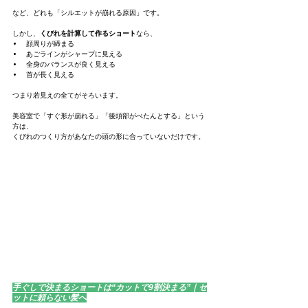
など、どれも「シルエットが崩れる原因」です。
しかし、
くびれを計算して作るショート
なら、
顔周りが締まる
あごラインがシャープに見える
全身のバランスが良く見える
首が長く見える
つまり若見えの全てがそろいます。
美容室で「すぐ形が崩れる」「後頭部がぺたんとする」という
方は、
くびれのつくり方があなたの頭の形に合っていないだけです。
手ぐしで決まるショートは“カットで9割決まる”｜セ
ットに頼らない髪へ