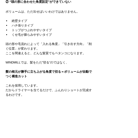
② “頭の形に合わせた角度設定”ができていない
ボリュームは、ただ出せばいいわけではありません。
絶壁タイプ
ハチ張りタイプ
トップがつぶれやすいタイプ
くせ毛が膨らみやすいタイプ
頭の形や毛流れによって「入れる角度」「引き出す方向」「削
ぐ位置」が変わります。
ここを間違えると、どんな髪質でもペタンコになります。
WINDMILLでは、髪をただ“切る”のではなく、
髪の根元が勝手に立ち上がる角度で切る＝ボリュームが自動で
つく構造カット
これを採用しています。
だからドライヤーを当てるだけで、ふんわりショートが完成す
るわけです。