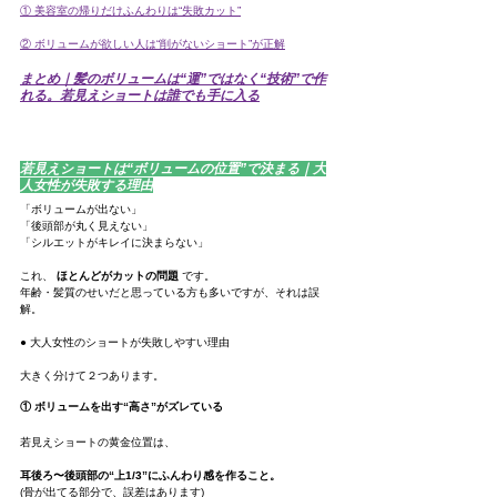
① 美容室の帰りだけふんわりは“失敗カット”
② ボリュームが欲しい人は“削がないショート”が正解
まとめ｜髪のボリュームは“運”ではなく“技術”で作
れる。若見えショートは誰でも手に入る
若見えショートは“ボリュームの位置”で決まる｜大
人女性が失敗する理由
「ボリュームが出ない」
「後頭部が丸く見えない」
「シルエットがキレイに決まらない」
これ、 
ほとんどがカットの問題
 です。
年齢・髪質のせいだと思っている方も多いですが、それは誤
解。
● 大人女性のショートが失敗しやすい理由
大きく分けて２つあります。
① ボリュームを出す“高さ”がズレている
若見えショートの黄金位置は、
耳後ろ〜後頭部の“上1/3”にふんわり感を作ること。
(骨が出てる部分で、誤差はあります)