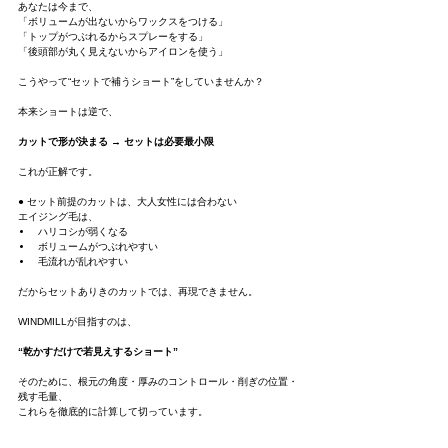
あなたは今まで、
「ボリュームが出ないからワックスをつける」
「トップがつぶれるからスプレーをする」
「後頭部が丸く見えないからアイロンを使う」
こうやって“セットで補うショート”をしていませんか？
本来ショートは逆で、
カットで形が決まる → セットは必要最小限
これが正解です。
● セット前提のカットは、大人女性には合わない
エイジング毛は、
ハリコシが弱くなる
ボリュームがつぶれやすい
毛流れが乱れやすい
だからセットありきのカットでは、再現できません。
WINDMILLが目指すのは、
“乾かすだけで若見えするショート”
そのために、根元の角度・厚みのコントロール・削ぎの位置・
残す毛量、
これらを徹底的に計算して切っています。