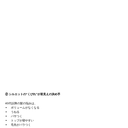
② シルエットの“くびれ”が若見えの決め手
40代以降の髪の悩みは、
ボリュームがなくなる
うねる
パサつく
トップが寝やすい
毛先がバラつく