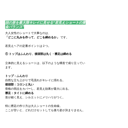
頭の形を最大限キレイに見せる“若見えショートの黄
金バランス”
大人女性のショートで大事なのは、
「どこに丸みを作って、どこを締めるか」
 です。
若見えヘアの定番ポイントは２つ。
① トップはふんわり、後頭部は丸く・襟足は締める
立体的に見えるショートは、以下のような構造で成り立ってい
ます。
トップ：ふんわり
自然な立ち上がりで毛流れがキレイに揺れる。
後頭部：コロンと丸い
骨格の弱点をカバーし、若見え効果が最大に出る。
襟足：タイトに締める
首が細く見え、シルエットにメリハリがつく。
特に襟足の作り方は大人ショートの生命線。
ここが甘いと、どれだけセットしても後ろ姿が決まりません。