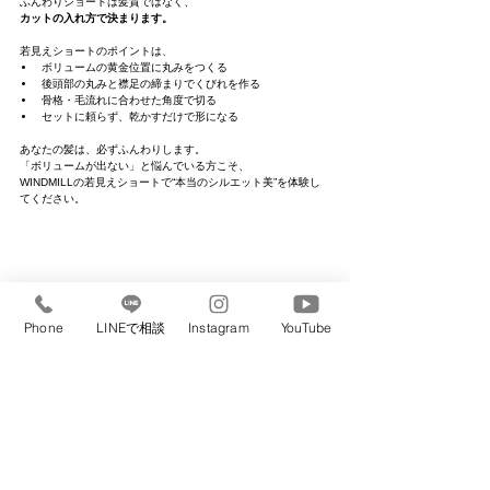
ふんわりショートは髪質ではなく、
カットの入れ方で決まります。
若見えショートのポイントは、
ボリュームの黄金位置に丸みをつくる
後頭部の丸みと襟足の締まりでくびれを作る
骨格・毛流れに合わせた角度で切る
セットに頼らず、乾かすだけで形になる
あなたの髪は、必ずふんわりします。
「ボリュームが出ない」と悩んでいる方こそ、
WINDMILLの若見えショートで“本当のシルエット美”を体験し
てください。
Phone
LINEで相談
Instagram
YouTube