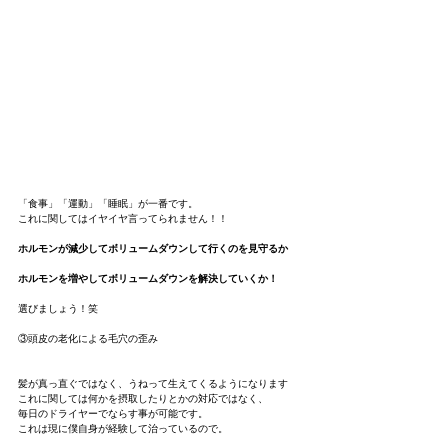
「食事」「運動」「睡眠」が一番です。
これに関してはイヤイヤ言ってられません！！
ホルモンが減少してボリュームダウンして行くのを見守るか
ホルモンを増やしてボリュームダウンを解決していくか！
選びましょう！笑
③頭皮の老化による毛穴の歪み
髪が真っ直ぐではなく、うねって生えてくるようになります
これに関しては何かを摂取したりとかの対応ではなく、
毎日のドライヤーでならす事が可能です。
これは現に僕自身が経験して治っているので。