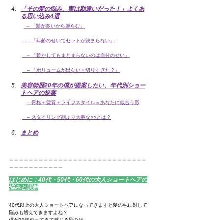
「その髪の悩み、実は勘違いだった！」よくあ
る思い込み4選
  – 「髪が多いから膨らむ」
　– 「年齢のせいでセットが決まらない」
　– 「乾かしてもまとまらないのは自分のせい」
　– 「ボリュームが出ない＝切りすぎた？」
美容師歴20年の僕が提案したい、年代別ショー
トヘアの提案
– 骨格＋髪質＋ライフスタイル＝あなたに似合う形
　– スタイリング剤より大事な○○とは？
まとめ
＿＿＿＿＿＿＿＿＿＿＿＿＿＿＿＿＿＿＿＿＿＿＿＿＿＿＿＿
＿＿＿＿＿＿＿＿＿＿＿
はじめに：40代・50代・60代の大人ショートヘアの
悩みと誤解
40代以上の大人ショートヘアになってきますと髪の毛に対して
悩みも増えてきますよね？
僕が20年やってきて感じる悩みは