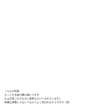
こちらの写真
カットする前の横の感じですが
まぁ正直これでも少し絶壁もカバーされていますし
綺麗な状態じゃない？なんてよく言われるそうですが（笑）