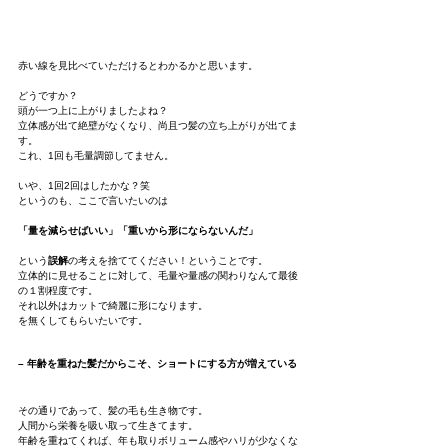
赤い線を見比べていただけるとわかるかと思います。
どうですか？
頭が一つ上に上がりましたよね？
立体感が出て絶壁がなくなり、尚且つ髪の立ち上がりが出てま
す。
これ、1回も毛量調節してません。
いや、1回2回はしたかな？笑
というのも、ここで言いたいのは
「量を減らせばいい」「重いから形にならないんだ」
という
誤解
の考えを捨ててください！ということです。
立体的に見せることに対して、毛量や量感の関わりなんて最後
の１割程度です。
それ以外はカットで綺麗に形になります。
を無くしてもらいたいです。
– 年齢を重ねた髪だからこそ、ショートにする方が増えている
その通りであって、髪の毛も生き物です。
人間から栄養を吸い取って生きてます。
年齢を重ねてくれば、年も取りボリューム感やハリが少なくな