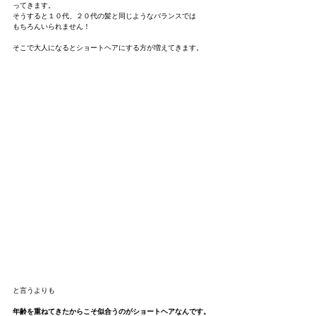
ってきます。
そうすると１０代、２０代の髪と同じようなバランスでは
もちろんいられません！
そこで大人になるとショートヘアにする方が増えてきます。
と言うよりも
年齢を重ねてきたからこそ似合うのがショートヘアなんです。