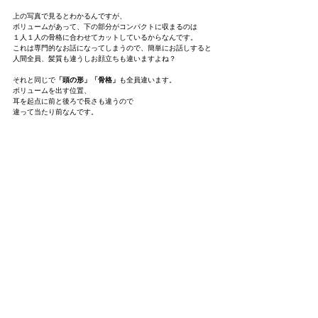
上の写真で見るとわかるんですが、
ボリュームがあって、下の部分がコンパクトに収まるのは
１人１人の骨格に合わせてカットしているからなんです。
これは専門的なお話になってしまうので、簡単にお話しすると
人間全員、髪質も違うしお顔立ちも違いますよね？
それと同じで
「頭の形」「骨格」
も全員違います。
ボリュームを出す位置、
耳を起点に前と後ろで長さも違うので
違って当たり前なんです。