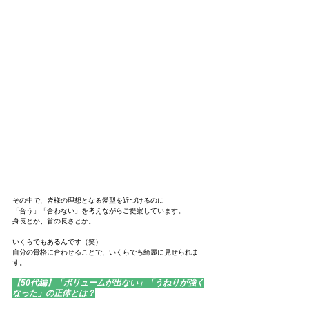
その中で、皆様の理想となる髪型を近づけるのに
「合う」「合わない」を考えながらご提案しています。
身長とか、首の長さとか。
いくらでもあるんです（笑）
自分の骨格に合わせることで、いくらでも綺麗に見せられま
す。
【50代編】「ボリュームが出ない」「うねりが強く
なった」の正体とは？