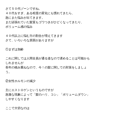
さて５０代ゾーンですね。
４０代をすぎ、ある程度の変化にも慣れてきたら、
急にまた悩みが出てきます。
まだ頑張れていた髪質もゴワつきがひどくなってきたり、
ボリューム感の悩み
４０代以上に悩む方の割合が増えてきます
さて、いろいろな原因がありますが
①まずは加齢
これに関しては人間全員が通る道なので遅めることは可能かも
しれませんが
長年の積み重ねなので、今！の髪に関しての対策をしましょ
う。
②女性ホルモンの減少
主にエストロゲンというものですが
急激な現象によって「髪のハリ、コシ」「ボリュームダウン」
しやすくなります
ここで大切なのは