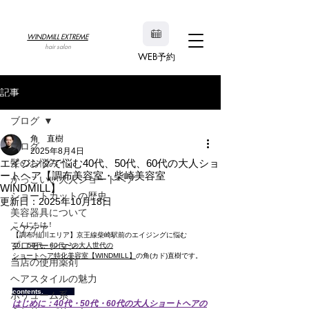
WINDMILL EXTREME
hair salon
WEB予約
記事
ブログ
角 直樹
ブログ
2025年8月4日
エイジングで悩む40代、50代、60代の大人ショ
髪のお悩み
ートヘア【調布美容室・柴崎美容室
かっこいい大人ショートヘア
WINDMILL】
ショートカットの歴史
更新日：
2025年10月18日
美容器具について
こんにちは！
ヘアケア
【調布/仙川エリア】京王線柴崎駅前のエイジングに悩む　
プロモーション
40、50代、60代〜の大人世代の
ショートヘア特化美容室【WINDMILL】
の角(カド)直樹です。
当店の使用薬剤
ヘアスタイルの魅力
contents.               
ボリューム系
はじめに：40代・50代・60代の大人ショートヘアの