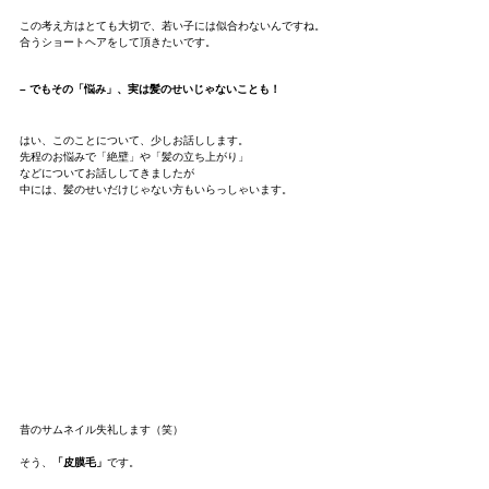
この考え方はとても大切で、若い子には似合わないんですね。
合うショートヘアをして頂きたいです。
– でもその「悩み」、実は髪のせいじゃないことも！
はい、このことについて、少しお話しします。
先程のお悩みで「絶壁」や「髪の立ち上がり」
などについてお話ししてきましたが
中には、髪のせいだけじゃない方もいらっしゃいます。
昔のサムネイル失礼します（笑）
そう、
「皮膜毛」
です。