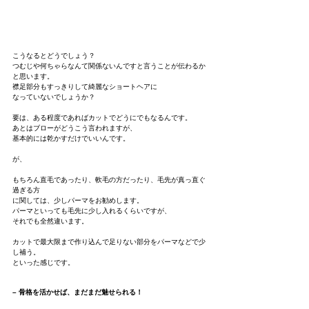
こうなるとどうでしょう？
つむじや何ちゃらなんて関係ないんですと言うことが伝わるか
と思います。
襟足部分もすっきりして綺麗なショートヘアに
なっていないでしょうか？
要は、ある程度であればカットでどうにでもなるんです。
あとはブローがどうこう言われますが、
基本的には乾かすだけでいいんです。
が、
もちろん直毛であったり、軟毛の方だったり、毛先が真っ直ぐ
過ぎる方
に関しては、少しパーマをお勧めします。
パーマといっても毛先に少し入れるくらいですが、
それでも全然違います。
カットで最大限まで作り込んで足りない部分をパーマなどで少
し補う。
といった感じです。
– 骨格を活かせば、まだまだ魅せられる！