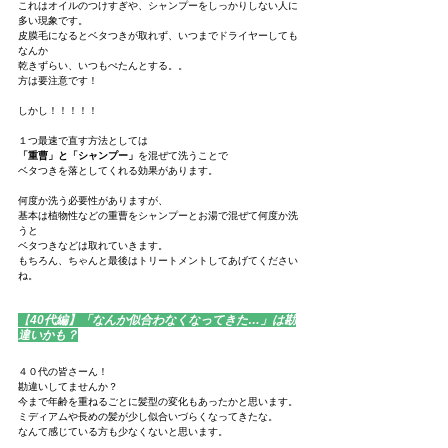
これはオイルのつけすぎや、シャンプーをしっかりしない人に
多い現象です。
皮膜毛になるとベタつきが取れず、いつまでドライヤーしても
なんか
乾きずらい、いつもぺたんとする。。
方は要注意です！
しかし！！！！！
１つ最速で直す方法としては
「重曹」と「シャンプー」
を混ぜて洗うことで
ベタつきを落としてくれる効果があります。
何度か洗う必要性がありますが、
基本は植物性などの重曹をシャンプーとお湯で混ぜて何度か洗
うと
ベタつきなどは取れていきます。
もちろん、ちゃんと最後はトリートメントしてあげてください
ね。
【
40代編】「なんか似合わなくなってきた…」は勘
違いかも？
４０代の皆さーん！
勘違いしてませんか？
今まで年齢を重ねるごとに髪型の変化もあったかと思います。
ミディアムや長めの髪が少し似合いづらくなってきたな。
なんて感じている方も少なくないと思います。