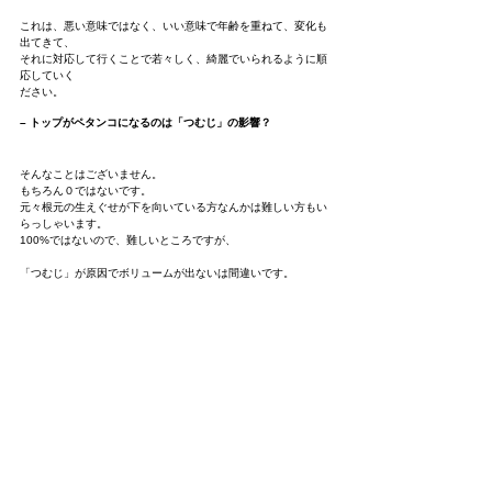
これは、悪い意味ではなく、いい意味で年齢を重ねて、変化も
出てきて、
それに対応して行くことで若々しく、綺麗でいられるように順
応していく
ださい。
– トップがペタンコになるのは「つむじ」の影響？
そんなことはございません。
もちろん０ではないです。
元々根元の生えぐせが下を向いている方なんかは難しい方もい
らっしゃいます。
100%ではないので、難しいところですが、
「つむじ」が原因でボリュームが出ないは間違いです。