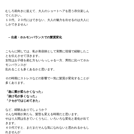
むしろ前向きに捉えて、大人のショートヘアを思う存分楽しん
でください。
１０代、２０代にはできない、大人の魅力を出せるのは大人に
しかできません♪
– 出産・ホルモンバランスでの髪質変化
こちらに関しては、私が美容師として実際に現場で経験したこ
とを伝えさせて頂きます。
女性はお子様を産む方もいらっしゃる一方、男性に比べてホル
モンバランスが
乱れることも多くあるかと思います。
その時期にストレスなどの影響で一気に髪質が変化することが
多くあります。
「急に髪が柔らかくなった」
「抜け毛が多くなった」
「クセがではじめてきた」
など、経験おありでしょうか？
そんな時期が来たら、髪型も変える時期だと思います。
やはり人間は生きていくうちに、いろいろな変化と老化が出て
きます。
４０代ですと、まだまだそんな気になれないと思われるかもし
れませんが