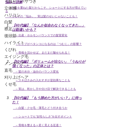
うねり・パサつき
悩みと誤解
立体感
– 年齢を重ねた髪だからこそ、ショートにする方が増えてい
る
ハリコシ
　 – でもその「悩み」、実は髪のせいじゃないことも！
白髪
【40代編】「なんか似合わなくなってきた…」
襟足
は勘違いかも？
後頭部
　– 出産・ホルモンバランスでの髪質変化
ハイライト
– トップがペタンコになるのは「つむじ」の影響？
くびれ
– 骨格を活かせば、まだまだ魅せられる！
エイジング毛
【50代編】「ボリュームが出ない」「うねりが
メンズヘア
強くなった」の正体とは？
直毛
　– 髪の水分・油分のバランス変化
刈り上げヘア
– スキばさみの入れすぎが逆効果なことも
くせ毛
　– 実は、乾かし方や分け目で解決できることも
【60代編】「もう諦めた方がいい？」に待っ
た！
　– 白髪・クセ毛・薄毛とどう付き合うか
　– ショートでも“女性らしさ”を出すポイント
　– 骨格を整える＝若く見える近道！