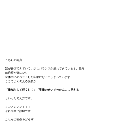
こちらの写真
髪が伸びてきていて、少しバランスが崩れてきています。後ろ
は絶壁が気になり
全体的にのペットした印象になってしまっています。
ここでよく考える誤解が
「量減らして軽くして」「毛量のせいでぺたんこに見える」
といった考え方です。
ノンノンノン！！！
それ完全に誤解です！
こちらの画像をどうぞ