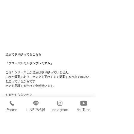
当店で取り扱ってるこちら
「グローバルミルボンプレミアム」
これ１シリーズしか当店は取り扱っていません。
これが最高であり、ランクを下げてまで提案するべきではない
と思っているからです
ケアを意識するだけで全然違います。
やるかやらないか？
はじめれば差がつきます。
ースキばさみの入れすぎが逆効果なことも
Phone
LINEで相談
Instagram
YouTube
はい、これやってる方多いです本当に。
前書でも書きましたが
量を減らす＝軽くなる