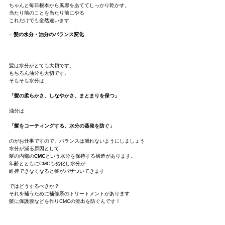
ちゃんと毎日根本から風邪をあててしっかり乾かす。
当たり前のことを当たり前にやる
これだけでも全然違います
– 髪の水分・油分のバランス変化
髪は水分がとても大切です。
もちろん油分も大切です。
そもそも水分は
「髪の柔らかさ、しなやかさ、まとまりを保つ」
油分は
「髪をコーティングする、水分の蒸発を防ぐ」
のがお仕事ですので、バランスは崩れないようにしましょう
水分が減る原因として
髪の内部の
CMC
という水分を保持する構造があります。
年齢とともにCMCも劣化し水分が
維持できなくなると髪がパサついてきます
ではどうするべきか？
それを補うために補修系のトリートメントがあります
髪に保護膜などを作りCMCの流出を防ぐんです！